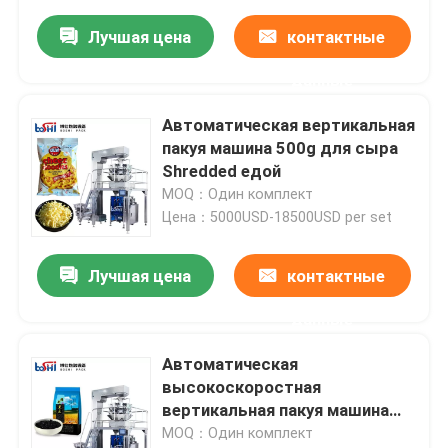
Лучшая цена
контактные
данные
Автоматическая вертикальная
пакуя машина 500g для сыра
Shredded едой
MOQ：Один комплект
Цена：5000USD-18500USD per set
Лучшая цена
контактные
данные
Автоматическая
высокоскоростная
вертикальная пакуя машина
5kg 10kg для еды
MOQ：Один комплект