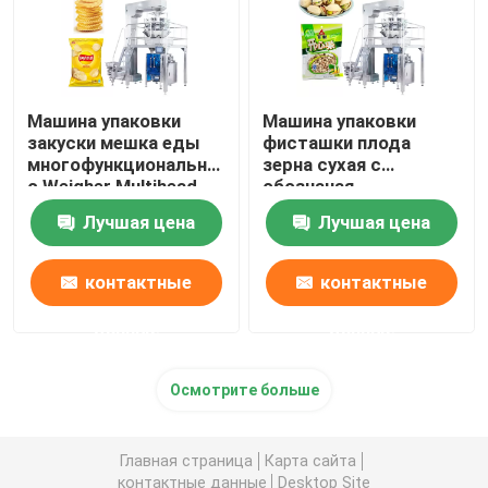
Машина упаковки
Машина упаковки
закуски мешка еды
фисташки плода
многофункциональная
зерна сухая с
с Weigher Multihead
обозначая
герметизируя
Лучшая цена
Лучшая цена
печатанием даты
контактные
контактные
данные
данные
Осмотрите больше
Главная страница
Карта сайта
контактные данные
Desktop Site