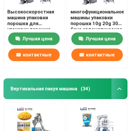
Высокоскоростная
многофункциональное
машина упаковки
машины упаковки
порошка для
порошка 10g 20g 30g
упаковки порошка
Snus автоматическое
Masala молока
Лучшая цена
Лучшая цена
контактные
контактные
данные
данные
Вертикальная пакуя машина
(34)