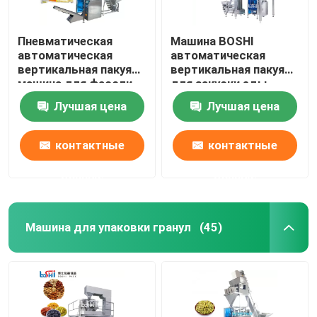
Пневматическая
Машина BOSHI
автоматическая
автоматическая
вертикальная пакуя
вертикальная пакуя
машина для фасоли
для закуски еды
зерна порошка риса
зерна
Лучшая цена
Лучшая цена
хорошей
контактные
контактные
данные
данные
Машина для упаковки гранул
(45)