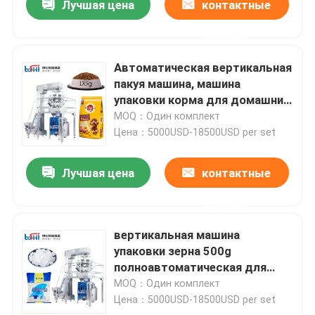
Лучшая цена
контактные
данные
Автоматическая вертикальная
пакуя машина, машина
упаковки корма для домашних
животных для хлопьев зерен
MOQ：Один комплект
Цена：5000USD-18500USD per set
Лучшая цена
контактные
данные
вертикальная машина
упаковки зерна 500g
полноавтоматическая для
сахара конфеты льда
MOQ：Один комплект
Цена：5000USD-18500USD per set