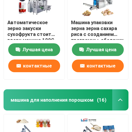
Автоматическое
Машина упаковки
зерно закуски
зерна зерна сахара
сухофрукта стоит
риса с созданием
вверх машина 100G
программы-оболочки
500G мешка роторная
обозначая
Лучшая цена
Лучшая цена
пакуя
запечатывания
контактные
контактные
данные
данные
машина для наполнения порошком
(16)