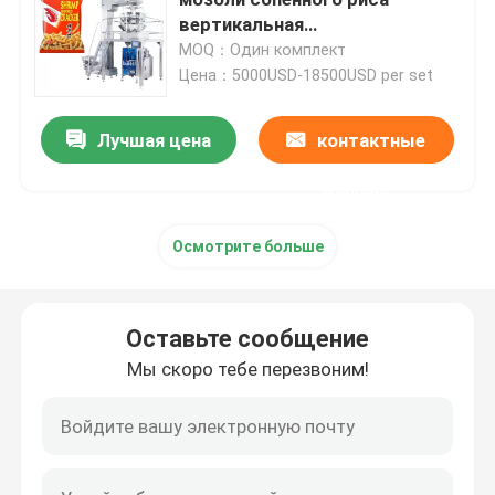
вертикальная
многофункциональная
MOQ：Один комплект
машина для наполнения порошком
Цена：5000USD-18500USD per set
Машина упаковки закуски
Лучшая цена
контактные
данные
Машина упаковки замороженных продуктов
Осмотрите больше
Машина упаковки мешка Premade
Оставьте сообщение
Автоматическая машина завалки бутылки
Мы скоро тебе перезвоним!
Semi автоматическая машина завалки бутылки
Аксессуары машины упаковки