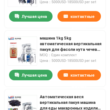
Цена：5000USD-18500USD per set
Лучшая цена
контактные
данные
машина 1kg 5kg
автоматическая вертикальная
пакуя для фасоли нута чечевиц
ИМПов ульс бобов
MOQ：Один комплект
Цена：5000USD-18500USD per set
Лучшая цена
контактные
Дом
данные
Продукты
Автоматическая веся
вертикальная пакуя машина
для еды макаронных изделий
О нас