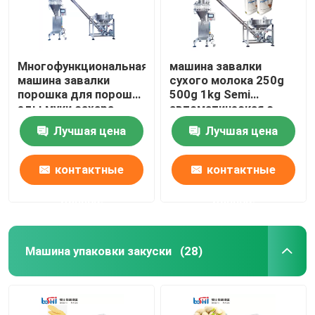
Многофункциональная
машина завалки
машина завалки
сухого молока 250g
порошка для порошка
500g 1kg Semi
еды муки сахара
автоматическая с
управлением PLC
Лучшая цена
Лучшая цена
контактные
контактные
данные
данные
Машина упаковки закуски
(28)