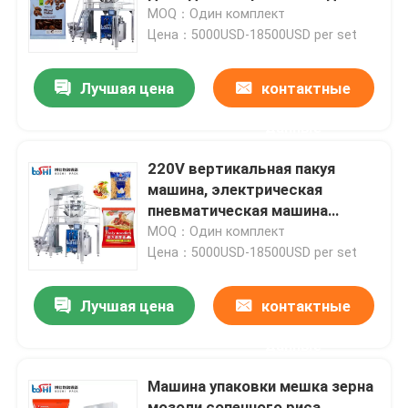
сухой
MOQ：Один комплект
Цена：5000USD-18500USD per set
Тур по фабрике
Лучшая цена
контактные
Контроль качества
данные
Связаться с нами
220V вертикальная пакуя
машина, электрическая
пневматическая машина
Запрос цитаты
упаковки макарон
MOQ：Один комплект
Цена：5000USD-18500USD per set
Машина для упаковки порошков
Лучшая цена
контактные
Вертикальная пакуя машина
данные
Машина упаковки мешка зерна
Машина для упаковки гранул
мозоли сопенного риса