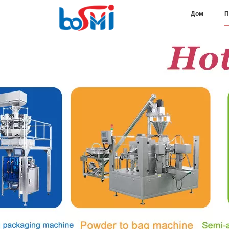
Дом
П