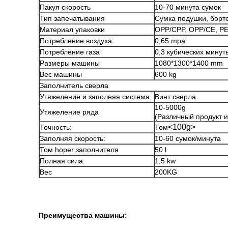
Пакуя скорость
10-70 минута сумок
Тип запечатывания
Сумка подушки, борто
Материал упаковки
OPP/CPP, OPP/CE, PE
Потребление воздуха
0,65 mpa
Потребление газа
0,3 кубических минут
Размеры машины
1080*1300*1400 mm
Вес машины
600 kg
Заполнитель сверла
Утяжеление и заполняя система
Винт сверла
10-5000g
Утяжеление ряда
(Различный продукт 
<100g>
Точность:
Том
Заполняя скорость:
10-60 сумок/минута
Том hoper заполнителя
50 l
Полная сила:
1,5 kw
Вес
200KG
Преимущества машины: