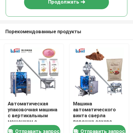
Продолжать
Порекомендованные продукты
Дома
Автоматическая
Машина
упаковочная машина
автоматического
О Компании
с вертикальным
винта сверла
мешочком с
порошка сахара
наполнителем
порошка еды
Отправить запрос
Отправить запрос
Контакты