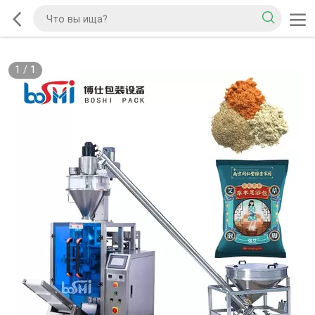
1
/
1