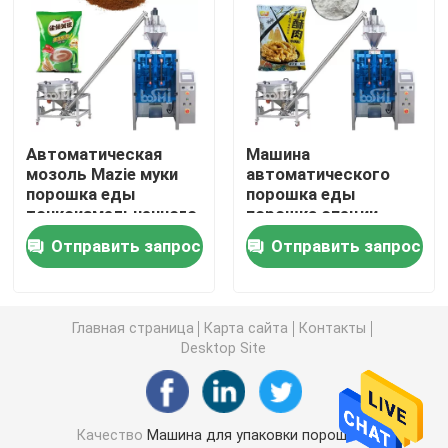
Машина упаковки мешка Premade
Автоматическая машина завалки бутылки
Автоматическая
Машина
мозоль Mazie муки
автоматического
Semi автоматическая машина завалки бутылки
порошка еды
порошка еды
тонкоизмельченного
порошка специи
порошка пудрит
мешка порошка 500g
Аксессуары машины упаковки
Отправить запрос
Отправить запрос
заполняя и пакуя
1000g вертикальная
машину
пакуя
Главная страница
Карта сайта
Контакты
Desktop Site
Качество
Машина для упаковки порошков