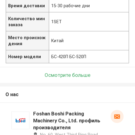
Время доставки
15-30 рабочие дни
Количество мин
1SET
заказа
Место происхож
Китай
дения
Номер модели
БС-420П БС-520П
Осмотрите больше
О нас
Foshan Boshi Packing
Machinery Co., Ltd. профиль
производителя
No. 60, West Third Ring Road,