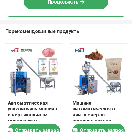
Продолжать
Порекомендованные продукты
Дома
Автоматическая
Машина
упаковочная машина
автоматического
О Компании
с вертикальным
винта сверла
мешочком с
порошка сахара
наполнителем
порошка еды
Отправить запрос
Отправить запрос
Контакты