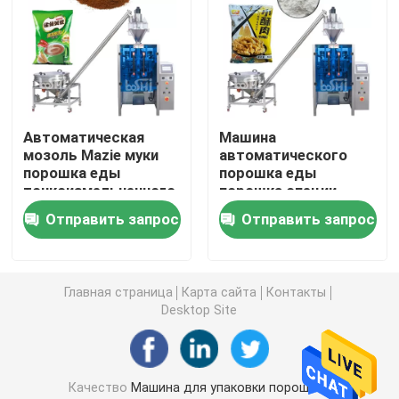
Машина упаковки мешка Premade
Автоматическая машина завалки бутылки
Автоматическая
Машина
мозоль Mazie муки
автоматического
Semi автоматическая машина завалки бутылки
порошка еды
порошка еды
тонкоизмельченного
порошка специи
порошка пудрит
мешка порошка 500g
Аксессуары машины упаковки
Отправить запрос
Отправить запрос
заполняя и пакуя
1000g вертикальная
машину
пакуя
Главная страница
Карта сайта
Контакты
Desktop Site
Качество
Машина для упаковки порошков