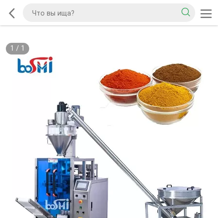
1
/
1