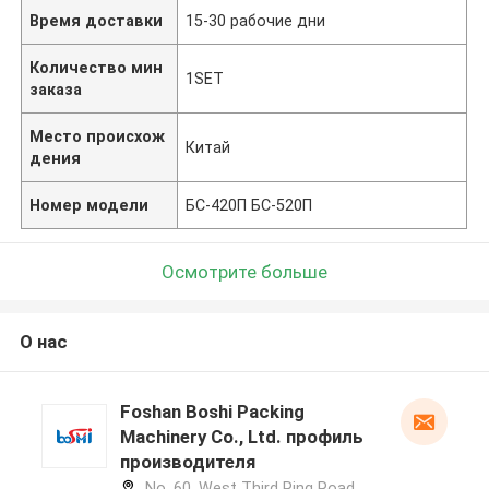
Время доставки
15-30 рабочие дни
Количество мин
1SET
заказа
Место происхож
Китай
дения
Номер модели
БС-420П БС-520П
Осмотрите больше
О нас
Foshan Boshi Packing
Machinery Co., Ltd. профиль
производителя
No. 60, West Third Ring Road,