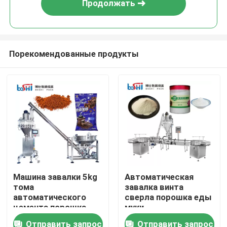
Продолжать
Порекомендованные продукты
Дома
Машина завалки 5kg
Автоматическая
тома
завалка винта
О Компании
автоматического
сверла порошка еды
цемента порошка
муки
индустрии порошка
полиэтиленового
Отправить запрос
Отправить запрос
Контакты