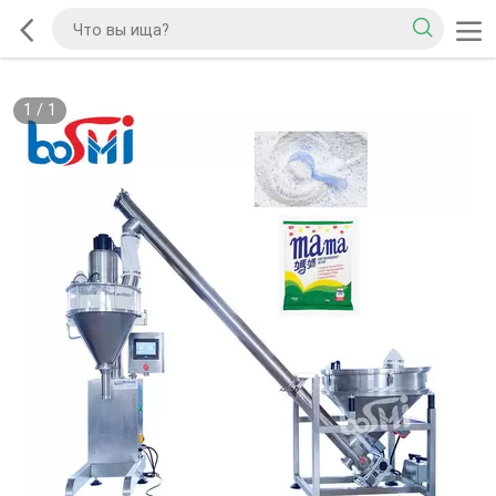
1
/
1