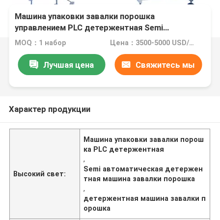
Машина упаковки завалки порошка
управлением PLC детержентная Semi
автоматическая
MOQ：1 набор
Цена：3500-5000 USD/SET
Лучшая цена
Свяжитесь мы
Характер продукции
Машина упаковки завалки порош
ка PLC детержентная
,
Semi автоматическая детержен
Высокий свет:
тная машина завалки порошка
,
детержентная машина завалки п
орошка