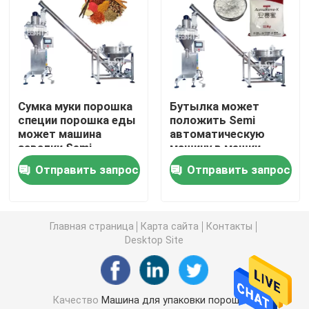
Машина упаковки мешка Premade
Автоматическая машина завалки бутылки
Сумка муки порошка
Бутылка может
специи порошка еды
положить Semi
Semi автоматическая машина завалки бутылки
может машина
автоматическую
завалки Semi
машину в мешки
автоматическая
завалки 100g-5kg
Аксессуары машины упаковки
Отправить запрос
Отправить запрос
порошка
Главная страница
Карта сайта
Контакты
Desktop Site
Качество
Машина для упаковки порошков