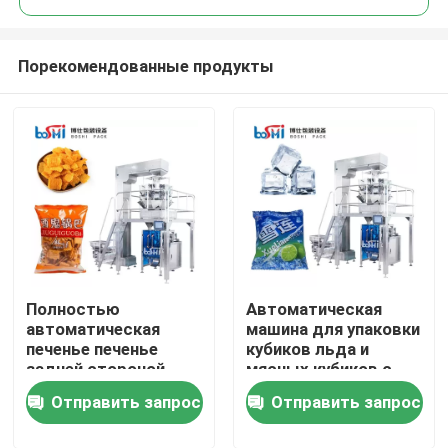
Порекомендованные продукты
Полностью
Автоматическая
Дома
автоматическая
машина для упаковки
печенье печенье
кубиков льда и
задней стороной
мясных кубиков с
О Компании
уплотнительный
весом 10 голов
Отправить запрос
Отправить запрос
мешок вертикальная
упаковочная машина
Контакты