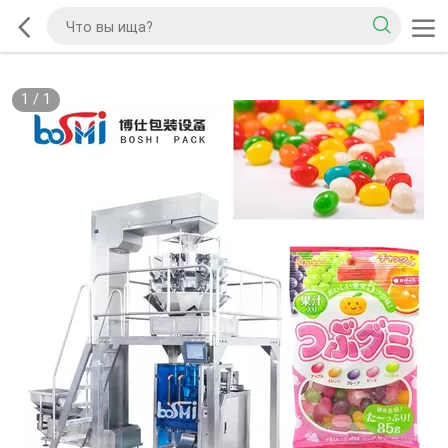
1
/
1