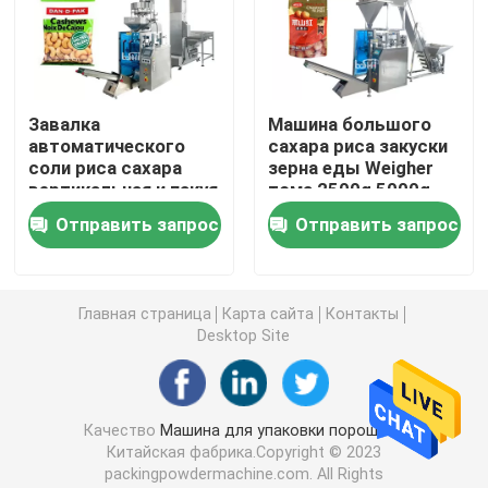
Машина упаковки мешка Premade
Завалка
Машина большого
Автоматическая машина завалки бутылки
автоматического
сахара риса закуски
соли риса сахара
зерна еды Weigher
вертикальная и пакуя
тома 2500g 5000g
Semi автоматическая машина завалки бутылки
машина
линейного
Отправить запрос
Отправить запрос
вертикальная пакуя
Аксессуары машины упаковки
Главная страница
Карта сайта
Контакты
Desktop Site
Качество
Машина для упаковки порошков
Китайская фабрика.Copyright © 2023
packingpowdermachine.com. All Rights