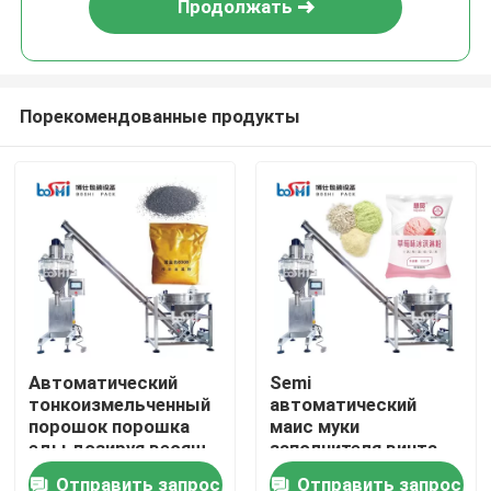
Продолжать
Порекомендованные продукты
Дома
Автоматический
Semi
тонкоизмельченный
автоматический
О Компании
порошок порошка
маис муки
еды дозируя весящ
заполнителя винта
машину упаковки
сверла пудрит
Отправить запрос
Отправить запрос
Контакты