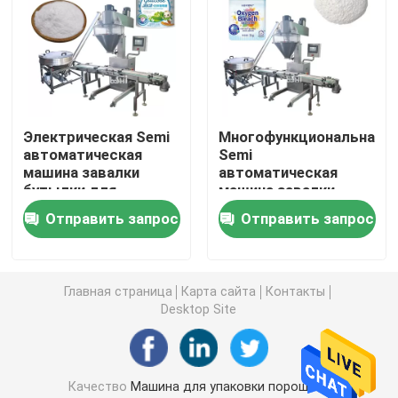
Машина упаковки мешка Premade
Автоматическая машина завалки бутылки
Электрическая Semi
Многофункциональная
автоматическая
Semi
Semi автоматическая машина завалки бутылки
машина завалки
автоматическая
бутылки для
машина завалки
протеина пудрит
бутылки для
Аксессуары машины упаковки
Отправить запрос
Отправить запрос
порошок тыквы
порошка прачечной
стирального
порошка
Главная страница
Карта сайта
Контакты
Desktop Site
Качество
Машина для упаковки порошков