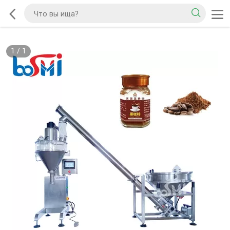
1
/
1