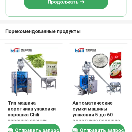
Продолжать
Порекомендованные продукты
Дома
Тип машина
Автоматические
воротника упаковки
сумки машины
О Компании
порошка Chili
упаковки 5 до 60
порошка специи
воротника порошка
порошка Masala
пшеничной муки
Отправить запрос
Отправить запрос
Контакты