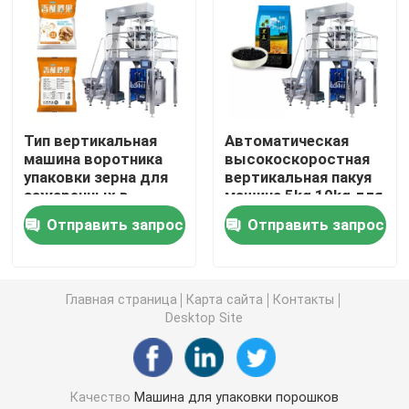
Машина упаковки мешка Premade
Автоматическая машина завалки бутылки
Тип вертикальная
Автоматическая
машина воротника
высокоскоростная
Semi автоматическая машина завалки бутылки
упаковки зерна для
вертикальная пакуя
зажаренных в
машина 5kg 10kg для
духовке гаек
еды
Аксессуары машины упаковки
Отправить запрос
Отправить запрос
Главная страница
Карта сайта
Контакты
Desktop Site
Качество
Машина для упаковки порошков