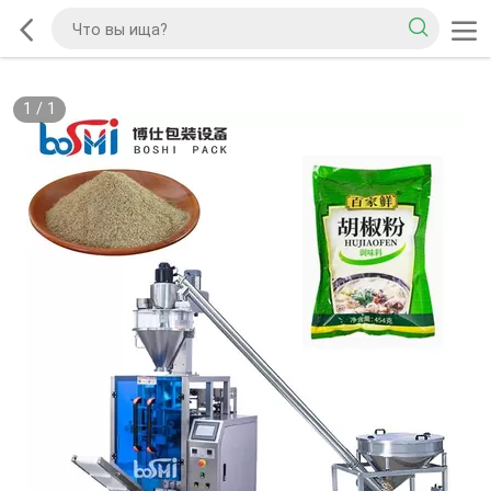
1
/
1