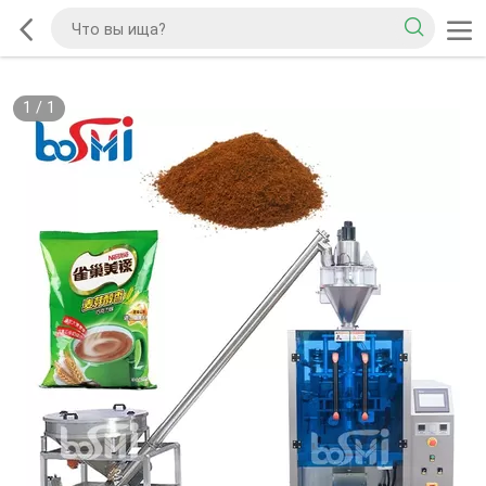
1
/
1