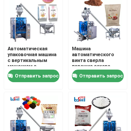
Автоматическая
Машина
упаковочная машина
автоматического
с вертикальным
винта сверла
мешочком с
порошка сахара
наполнителем
порошка еды
Отправить запрос
Отправить запрос
порошка пшеницы
муки количественная
пакуя
Дома
О Компании
Контакты