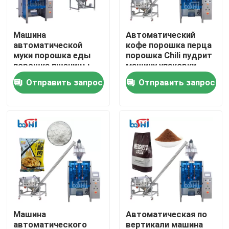
Продукция
Машина
Автоматический
автоматической
кофе порошка перца
муки порошка еды
порошка Chili пудрит
Машина для упаковки порошков
порошка пшеницы
машину упаковки
порошка кассавы
Vffs
Отправить запрос
Отправить запрос
500g 1000g 2000g
Вертикальная пакуя машина
заполняя и пакуя
Машина для упаковки гранул
машина для наполнения порошком
Машина упаковки закуски
Машина
Автоматическая по
Машина упаковки замороженных продуктов
автоматического
вертикали машина