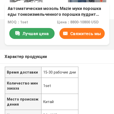
Автоматическая мозоль Mazie муки порошка
еды тонкоизмельченного порошка пудрит
заполняя и пакуя машину
MOQ：1set
Цена：8800-10800 USD
Лучшая цена
Свяжитесь мы
Характер продукции
Время доставки
15-30 рабочие дни
Количество мин
1set
заказа
Место происхож
Китай
дения