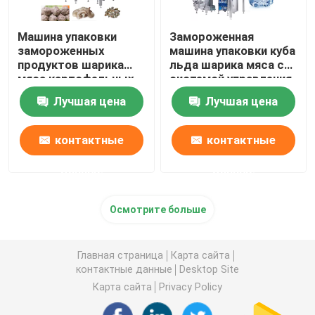
Машина упаковки
Замороженная
замороженных
машина упаковки куба
продуктов шарика
льда шарика мяса с
мяса картофельных
системой управления
чипсов с заполняя
PLC
Лучшая цена
Лучшая цена
веся созданием
программы-оболочки
контактные
контактные
данные
данные
Осмотрите больше
Главная страница
Карта сайта
контактные данные
Desktop Site
Карта сайта
Privacy Policy