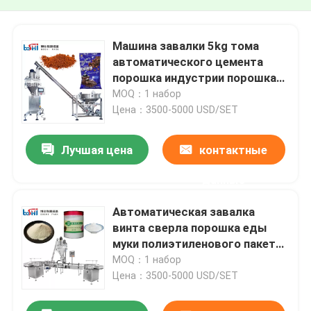
Машина завалки 5kg тома
автоматического цемента
порошка индустрии порошка
количественного большая
MOQ：1 набор
10kg 25kg
Цена：3500-5000 USD/SET
Лучшая цена
контактные
данные
Автоматическая завалка
винта сверла порошка еды
муки полиэтиленового пакета
бутылки порошка и пакуя
MOQ：1 набор
машина
Цена：3500-5000 USD/SET