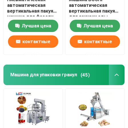
автоматическая
автоматическая
вертикальная пакуя
вертикальная пакуя
машина для фасоли
для закуски еды
зерна порошка риса
зерна
Лучшая цена
Лучшая цена
хорошей
контактные
контактные
данные
данные
Машина для упаковки гранул
(45)