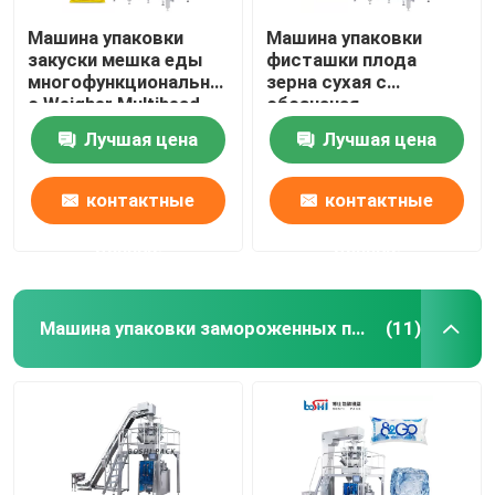
Машина упаковки
Машина упаковки
закуски мешка еды
фисташки плода
многофункциональная
зерна сухая с
с Weigher Multihead
обозначая
герметизируя
Лучшая цена
Лучшая цена
печатанием даты
контактные
контактные
данные
данные
Машина упаковки замороженных продуктов
(11)