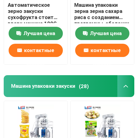
Автоматическое
Машина упаковки
зерно закуски
зерна зерна сахара
сухофрукта стоит
риса с созданием
вверх машина 100G
программы-оболочки
500G мешка роторная
обозначая
Лучшая цена
Лучшая цена
пакуя
запечатывания
контактные
контактные
данные
данные
Машина упаковки закуски
(28)