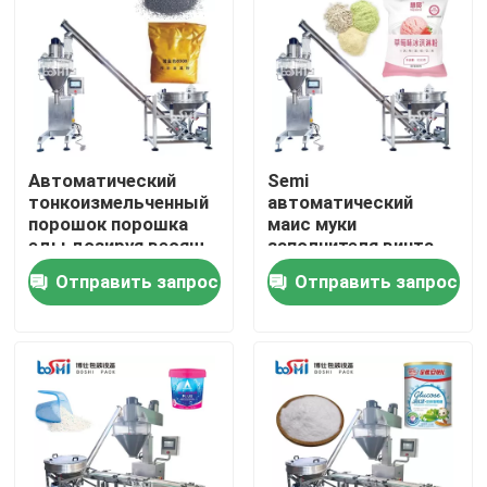
Автоматический
Semi
тонкоизмельченный
автоматический
порошок порошка
маис муки
еды дозируя весящ
заполнителя винта
машину упаковки
сверла пудрит
Отправить запрос
Отправить запрос
мешка
машину завалки
порошка еды
Дома
О Компании
Контакты