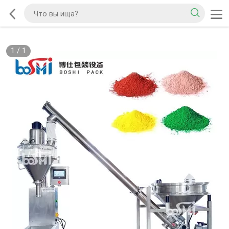
1
/
1