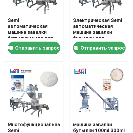
Продукция
Semi
Электрическая Semi
автоматическая
автоматическая
машина завалки
машина завалки
Машина для упаковки порошков
бутылки мыла для
бутылки для
порошка мыла
протеина пудрит
Отправить запрос
Отправить запрос
многофункционального
порошок тыквы
Вертикальная пакуя машина
Машина для упаковки гранул
машина для наполнения порошком
Машина упаковки закуски
Многофункциональная
машина завалки
Машина упаковки замороженных продуктов
Semi
бутылки 100ml 300ml